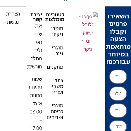
הצהרת
קטגוריות
יצירת
ירו
מומלצות
קשר
נגישות
ים
א.ת
חומרי
בלו
שדי
ניקיון
עה
חמד
אמת
מוצרי
(ליד
וחד
נייר
מחלף
רכם!
חורשים)
מתקנים
שעות
ציוד
משקי
פתיחת
ועזריו
החנות
א'-ה'
מוצרי
כביסה
08:00
ומדיחים
–
17:00