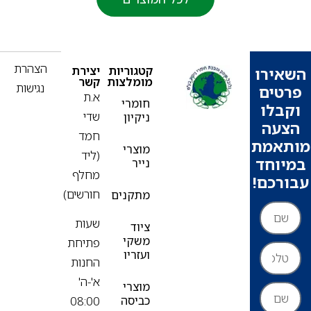
פ
הצהרת
קטגוריות
יצירת
ירו
מומלצות
קשר
נגישות
ים
א.ת
חומרי
בלו
שדי
ניקיון
עה
חמד
אמת
מוצרי
(ליד
וחד
נייר
מחלף
רכם!
חורשים)
מתקנים
שעות
ציוד
משקי
פתיחת
ועזריו
החנות
א'-ה'
מוצרי
כביסה
08:00