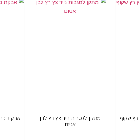
 רץ שקוף
מתקן למגבות נייר צץ רץ לבן
אבקת כביסה 5 ק"ג ק
אטום