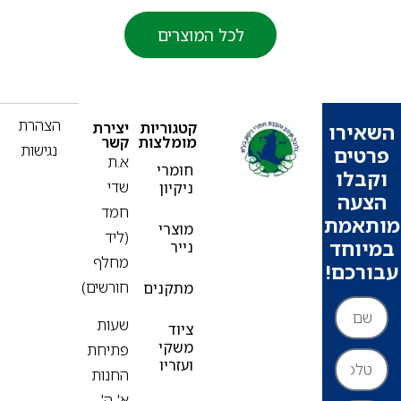
לכל המוצרים
פ
הצהרת
קטגוריות
יצירת
ירו
מומלצות
קשר
נגישות
ים
א.ת
חומרי
בלו
שדי
ניקיון
עה
חמד
אמת
מוצרי
(ליד
וחד
נייר
מחלף
רכם!
חורשים)
מתקנים
שעות
ציוד
משקי
פתיחת
ועזריו
החנות
א'-ה'