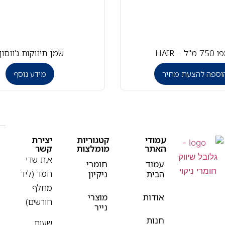
"ל – HAIR
שמן תינוקות ג'ונסון
וספה להצעת מחיר
מידע נוסף
עמודי
קטגוריות
יצירת
האתר
מומלצות
קשר
א.ת שדי
עמוד
חומרי
חמד (ליד
הבית
ניקיון
מחלף
אודות
מוצרי
חורשים)
נייר
חנות
שעות