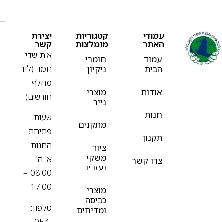
עמודי
קטגוריות
יצירת
האתר
מומלצות
קשר
א.ת שדי
עמוד
חומרי
חמד (ליד
הבית
ניקיון
מחלף
אודות
מוצרי
חורשים)
נייר
חנות
שעות
מתקנים
פתיחת
תקנון
החנות
ציוד
משקי
א'-ה'
צרו קשר
ועזריו
08:00 –
17:00
מוצרי
כביסה
טלפון:
ומדיחים
054-