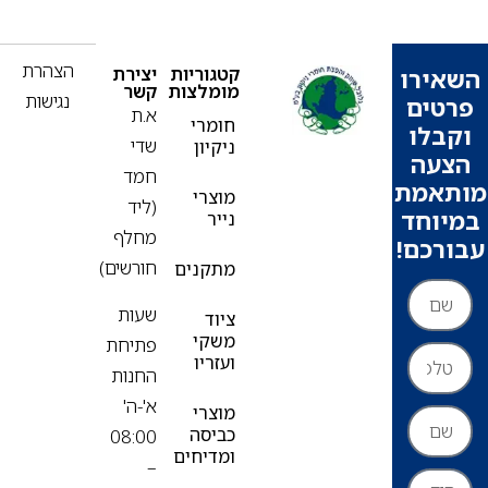
הצהרת
קטגוריות
יצירת
ירו
מומלצות
קשר
נגישות
ים
א.ת
חומרי
בלו
שדי
ניקיון
עה
חמד
אמת
מוצרי
(ליד
וחד
נייר
מחלף
רכם!
חורשים)
מתקנים
שעות
ציוד
משקי
פתיחת
ועזריו
החנות
א'-ה'
מוצרי
כביסה
08:00
ומדיחים
–