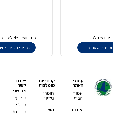
פח רשת למשרד
פח דוושה 45 ליטר קשיח
וספה להצעת מחיר
הוספה להצעת מחיר
עמודי
קטגוריות
יצירת
האתר
מומלצות
קשר
א.ת שדי
עמוד
חומרי
חמד (ליד
הבית
ניקיון
מחלף
אודות
מוצרי
חורשים)