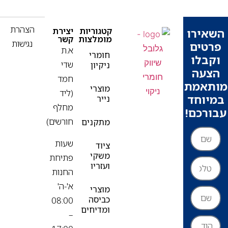
פ
הצהרת
קטגוריות
יצירת
ירו
מומלצות
קשר
נגישות
ים
א.ת
חומרי
בלו
שדי
ניקיון
עה
חמד
אמת
מוצרי
(ליד
וחד
נייר
מחלף
רכם!
חורשים)
מתקנים
שעות
ציוד
משקי
פתיחת
ועזריו
החנות
א'-ה'
מוצרי
כביסה
08:00
ומדיחים
–