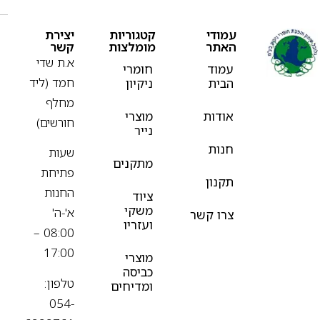
עמודי
קטגוריות
יצירת
האתר
מומלצות
קשר
א.ת שדי
עמוד
חומרי
חמד (ליד
הבית
ניקיון
מחלף
אודות
מוצרי
חורשים)
נייר
חנות
שעות
מתקנים
פתיחת
תקנון
החנות
ציוד
משקי
א'-ה'
צרו קשר
ועזריו
08:00 –
17:00
מוצרי
כביסה
טלפון:
ומדיחים
054-