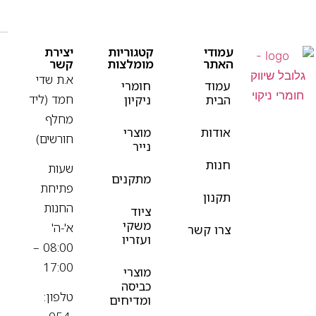
עמודי
קטגוריות
יצירת
האתר
מומלצות
קשר
א.ת שדי
עמוד
חומרי
חמד (ליד
הבית
ניקיון
מחלף
אודות
מוצרי
חורשים)
נייר
חנות
שעות
מתקנים
פתיחת
תקנון
החנות
ציוד
משקי
א'-ה'
צרו קשר
ועזריו
08:00 –
17:00
מוצרי
כביסה
טלפון:
ומדיחים