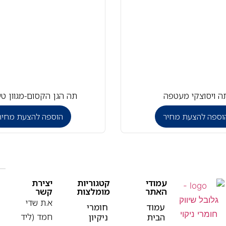
ה ויסוצקי מעטפה
תה הגן הקסום-מגוון ט
וספה להצעת מחיר
הוספה להצעת מחיר
עמודי
קטגוריות
יצירת
האתר
מומלצות
קשר
א.ת שדי
עמוד
חומרי
חמד (ליד
הבית
ניקיון