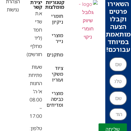
הצהרת
פ
קטגוריות
יצירת
ירו
מומלצות
קשר
נגישות
ים
א.ת
חומרי
בלו
שדי
ניקיון
עה
חמד
אמת
מוצרי
(ליד
וחד
נייר
מחלף
רכם!
חורשים)
מתקנים
שעות
ציוד
משקי
פתיחת
ועזריו
החנות
א'-ה'
מוצרי
כביסה
08:00
ומדיחים
–
17:00
טלפון:
שליחה