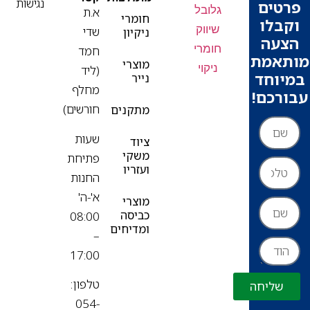
נגישות
ים
א.ת
חומרי
בלו
שדי
ניקיון
עה
חמד
אמת
מוצרי
(ליד
וחד
נייר
מחלף
רכם!
חורשים)
מתקנים
שעות
ציוד
משקי
פתיחת
ועזריו
החנות
א'-ה'
מוצרי
כביסה
08:00
ומדיחים
–
17:00
טלפון:
שליחה
054-