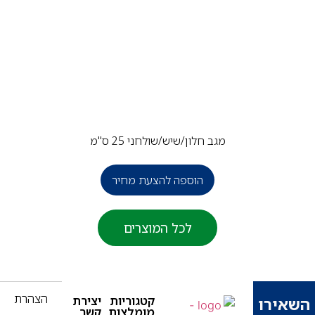
מגב חלון/שיש/שולחני 25 ס"מ
הוספה להצעת מחיר
לכל המוצרים
הצהרת
קטגוריות
יצירת
ירו
פ
מומלצות
קשר