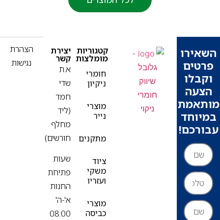
פ
הצהרת
קטגוריות
יצירת
ירו
מומלצות
קשר
נגישות
ים
א.ת
חומרי
בלו
שדי
ניקיון
עה
חמד
אמת
מוצרי
(ליד
וחד
נייר
מחלף
רכם!
חורשים)
מתקנים
שעות
ציוד
משקי
פתיחת
ועזריו
החנות
א'-ה'
מוצרי
כביסה
08:00