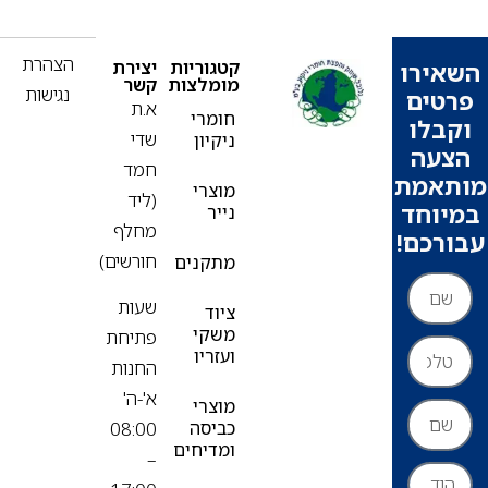
הצהרת
קטגוריות
יצירת
ירו
מומלצות
קשר
נגישות
ים
א.ת
חומרי
בלו
שדי
ניקיון
עה
חמד
אמת
מוצרי
(ליד
וחד
נייר
מחלף
רכם!
חורשים)
מתקנים
שעות
ציוד
משקי
פתיחת
ועזריו
החנות
א'-ה'
מוצרי
כביסה
08:00
ומדיחים
–