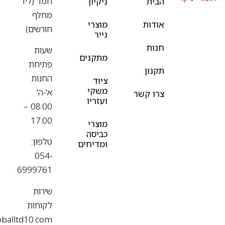
חמד (ליד
הבית
ניקיון
מחלף
אודות
מוצרי
חורשים)
נייר
חנות
שעות
מתקנים
פתיחת
תקנון
החנות
ציוד
משקי
א'-ה'
צרו קשר
ועזריו
08:00 –
17:00
מוצרי
כביסה
טלפון:
ומדיחים
054-
6999761
שירות
לקוחות
oballtd10.com