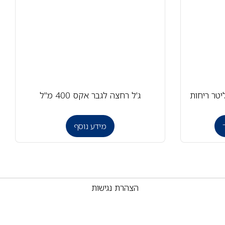
 כביסה מרוכז טאצ' 1 ליטר ריחות
ג'ל רחצה לגבר אקס 400 מ"ל
מידע נוסף
הצהרת נגישות