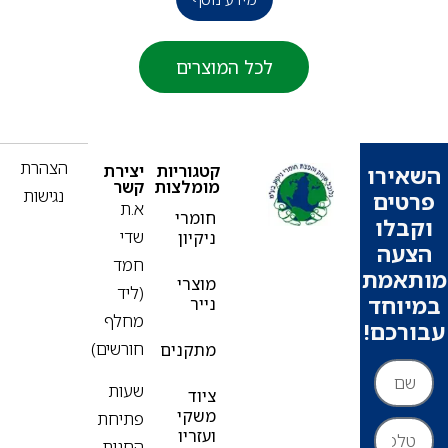
לכל המוצרים
פ
הצהרת
קטגוריות
יצירת
ירו
מומלצות
קשר
נגישות
ים
א.ת
חומרי
בלו
שדי
ניקיון
עה
חמד
אמת
מוצרי
(ליד
וחד
נייר
מחלף
רכם!
חורשים)
מתקנים
שעות
ציוד
משקי
פתיחת
ועזריו
החנות