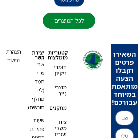
לכל המוצרים
פ
הצהרת
קטגוריות
יצירת
ירו
מומלצות
קשר
נגישות
ים
א.ת
חומרי
בלו
שדי
ניקיון
עה
חמד
אמת
מוצרי
(ליד
וחד
נייר
מחלף
רכם!
חורשים)
מתקנים
שעות
ציוד
משקי
פתיחת
ועזריו
החנות