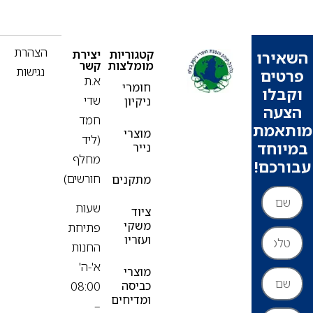
הצהרת
קטגוריות
יצירת
ירו
מומלצות
קשר
נגישות
ים
א.ת
חומרי
בלו
שדי
ניקיון
עה
חמד
אמת
מוצרי
(ליד
וחד
נייר
מחלף
רכם!
חורשים)
מתקנים
שעות
ציוד
משקי
פתיחת
ועזריו
החנות
א'-ה'
מוצרי
כביסה
08:00
ומדיחים
–