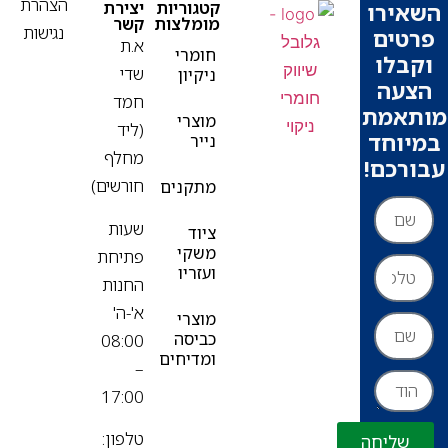
הצהרת
פ
קטגוריות
יצירת
ירו
מומלצות
קשר
נגישות
ים
א.ת
חומרי
בלו
שדי
ניקיון
עה
חמד
אמת
מוצרי
(ליד
וחד
נייר
מחלף
רכם!
חורשים)
מתקנים
שעות
ציוד
משקי
פתיחת
ועזריו
החנות
א'-ה'
מוצרי
כביסה
08:00
ומדיחים
–
17:00
טלפון:
שליחה