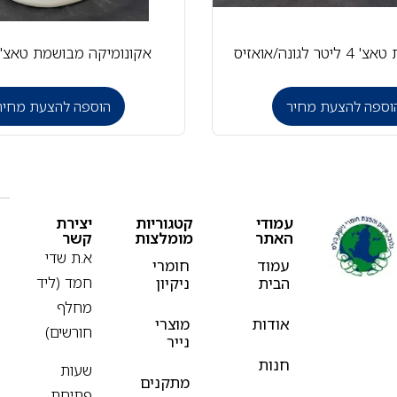
ר לגונה/אואזיס
אקונומיקה מבושמת טאצ' 4 ליטר
וספה להצעת מחיר
הוספה להצעת מחיר
עמודי
קטגוריות
יצירת
האתר
מומלצות
קשר
א.ת שדי
עמוד
חומרי
חמד (ליד
הבית
ניקיון
מחלף
אודות
מוצרי
חורשים)
נייר
חנות
שעות
מתקנים
פתיחת