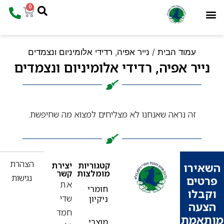
0
המוצרים שלנו
עמוד הבית
עמוד הבית
/ נייר אפיה, רדידי אלומיניום ונצמדים
ייר אפיה, רדידי אלומיניום ונצמדים
זה נראה שאנחנו לא מצליחים למצוא מה שחיפשת.
הצהרת
קטגוריות
יצירת
ירו
מומלצות
קשר
נגישות
ים
א.ת
חומרי
בלו
שדי
ניקיון
עה
חמד
אמת
מוצרי