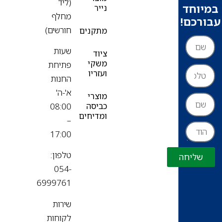
(ליד
וחד
נייר
מחלף
רכם!
חורשים)
מתקנים
שעות
ציוד
משקי
פתיחת
ועזריו
החנות
א'-ה'
מוצרי
כביסה
08:00
ומדיחים
–
17:00
טלפון:
שליחה
054-
פ
6999761
שירות
לקוחות