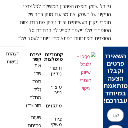
גלובל שיווק והפצה הפתרון המושלם לכל צרכי
הניקיון של העסק. אנו מציעים מגוון רחב של
חומרי ניקיון תעשייתיים וציוד ניקיון מתקדם. צוות
המומחים שלנו ישמח לסייע לך בבחירת סל
המוצרים והפתרונות המתאימים ביותר לעסק שלך.
הצהרת
קטגוריות
יצירת
ירו
מומלצות
קשר
נגישות
ים
א.ת
חומרי
בלו
שדי
ניקיון
עה
חמד
אמת
מוצרי
(ליד
וחד
נייר
מחלף
רכם!
חורשים)
מתקנים
שעות
ציוד
משקי
פתיחת